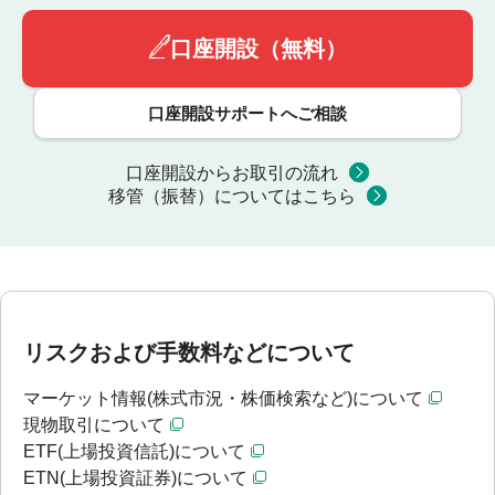
口座開設（無料）
口座開設サポートへご相談
口座開設からお取引の流れ
移管（振替）についてはこちら
リスクおよび手数料などについて
マーケット情報(株式市況・株価検索など)について
現物取引について
ETF(上場投資信託)について
ETN(上場投資証券)について