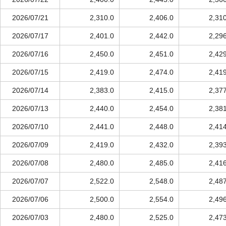
2026/07/21
2,310.0
2,406.0
2,31
2026/07/17
2,401.0
2,442.0
2,29
2026/07/16
2,450.0
2,451.0
2,42
2026/07/15
2,419.0
2,474.0
2,41
2026/07/14
2,383.0
2,415.0
2,37
2026/07/13
2,440.0
2,454.0
2,38
2026/07/10
2,441.0
2,448.0
2,41
2026/07/09
2,419.0
2,432.0
2,39
2026/07/08
2,480.0
2,485.0
2,41
2026/07/07
2,522.0
2,548.0
2,48
2026/07/06
2,500.0
2,554.0
2,49
2026/07/03
2,480.0
2,525.0
2,47