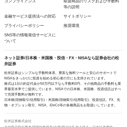
コンプライアンス
取扱商品のリスクおよび手数料
等の説明
金融サービス提供法への対応
サイトポリシー
プライバシーポリシー
推奨環境
SNS等の情報発信サービスに
ついて
ネット証券/日本株・米国株・投信・FX・NISAなら証券会社の松
井証券
松井証券はシンプルな手数料体系、豊富な無料ツールと安心のサポートで
NISAをきっかけに投資を始める初心者の方にも支持されています。
株式は1日の約定代金が50万円以下なら手数料0円、その他商品の手数料も業
界最安水準でご提供しています。NISAでの日本株、米国株、投資信託はすべ
て売買手数料が無料です。
日本株(現物取引/信用取引)・米国株(現物取引/信用取引)、投資信託、FX、先
物・オプション取引、NISA、iDeCo等の各種商品をお取扱いしています。
松井証券株式会社