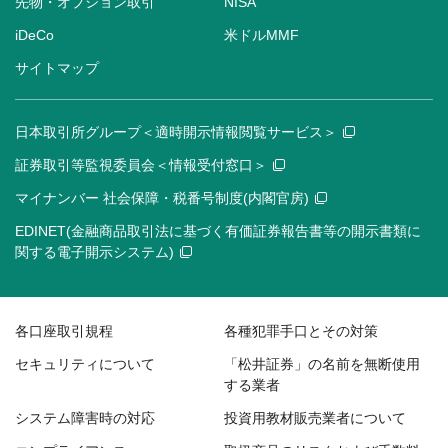
先物・オプション取引
NISA
iDeCo
米ドルMMF
サイトマップ
日本取引所グループ＜適時開示情報閲覧サービス＞
証券取引等監視委員会＜情報受付窓口＞
マイナンバー 社会保障・税番号制度(内閣官房)
EDINET(金融商品取引法に基づく有価証券報告書等の開示書類に
関する電子開示システム)
各口座取引規程
各種犯罪手口とその対策
セキュリティについて
「松井証券」の名前を無断使用
する業者
システム障害時の対応
投資用教材販売業者について