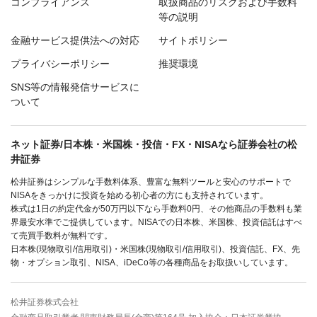
コンプライアンス
取扱商品のリスクおよび手数料
等の説明
金融サービス提供法への対応
サイトポリシー
プライバシーポリシー
推奨環境
SNS等の情報発信サービスに
ついて
ネット証券/日本株・米国株・投信・FX・NISAなら証券会社の松
井証券
松井証券はシンプルな手数料体系、豊富な無料ツールと安心のサポートで
NISAをきっかけに投資を始める初心者の方にも支持されています。
株式は1日の約定代金が50万円以下なら手数料0円、その他商品の手数料も業
界最安水準でご提供しています。NISAでの日本株、米国株、投資信託はすべ
て売買手数料が無料です。
日本株(現物取引/信用取引)・米国株(現物取引/信用取引)、投資信託、FX、先
物・オプション取引、NISA、iDeCo等の各種商品をお取扱いしています。
松井証券株式会社