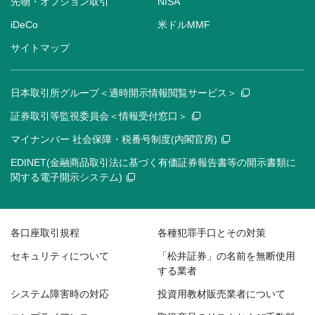
先物・オプション取引
NISA
iDeCo
米ドルMMF
サイトマップ
日本取引所グループ＜適時開示情報閲覧サービス＞
証券取引等監視委員会＜情報受付窓口＞
マイナンバー 社会保障・税番号制度(内閣官房)
EDINET(金融商品取引法に基づく有価証券報告書等の開示書類に
関する電子開示システム)
各口座取引規程
各種犯罪手口とその対策
セキュリティについて
「松井証券」の名前を無断使用
する業者
システム障害時の対応
投資用教材販売業者について