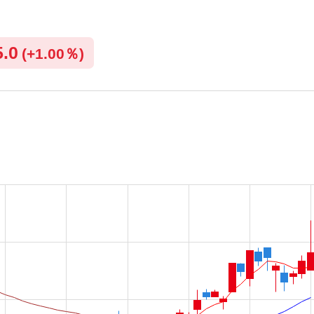
5.0
(
+
1.00％)