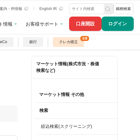
案内・IR情報
English IR
銘柄検索
口座開設
ログイン
ト情報
お客様サポート
DeCo
銀行
クレカ積立
マーケット情報(株式市況・株価
検索など)
マーケット情報 その他
検索
算
絞込検索(スクリーニング)