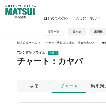
はじめての方へ
楽しむ・学ぶ
商品一覧
日本株
米国株
松井証券ホーム
マーケット情報(株式市況・株価検索など)
カヤ
7242 東証プライム
売建可
チャート：
カヤバ
株価
チャート
時系列