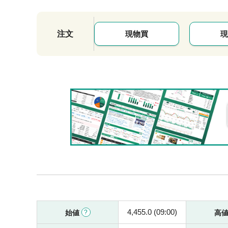
注文
現物買
現
4,455.0 (09:00)
始値
高