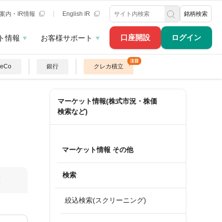
案内・IR情報
English IR
銘柄検索
口座開設
ログイン
ト情報
お客様サポート
DeCo
銀行
クレカ積立
マーケット情報(株式市況・株価
検索など)
マーケット情報 その他
検索
算
絞込検索(スクリーニング)