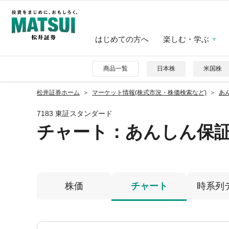
はじめての方へ
楽しむ・学ぶ
商品一覧
日本株
米国株
松井証券ホーム
マーケット情報(株式市況・株価検索など)
あん
7183 東証スタンダード
チャート：
あんしん保
株価
チャート
時系列