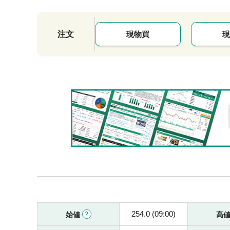
注文
現物買
現
254.0 (09:00)
始値
高