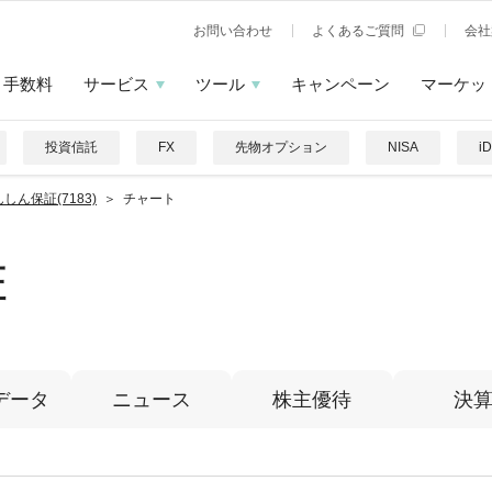
お問い合わせ
よくあるご質問
会社
手数料
サービス
ツール
キャンペーン
マーケッ
投資信託
FX
先物オプション
NISA
i
しん保証(7183)
チャート
証
データ
ニュース
株主優待
決