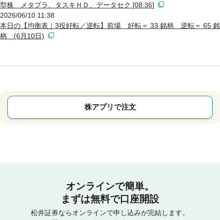
型株 メタプラ、タスキＨＤ、データセク [08:36]
2026/06/10 11:38
本日の【均衡表｜3役好転／逆転】前場 好転＝ 33 銘柄 逆転＝ 65 銘
柄 (6月10日)
株アプリで注文
オンラインで簡単。
まずは無料で口座開設
松井証券ならオンラインで申し込みが完結します。