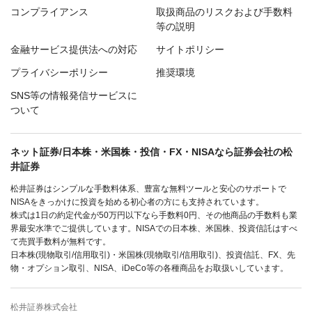
コンプライアンス
取扱商品のリスクおよび手数料
等の説明
金融サービス提供法への対応
サイトポリシー
プライバシーポリシー
推奨環境
SNS等の情報発信サービスに
ついて
ネット証券/日本株・米国株・投信・FX・NISAなら証券会社の松
井証券
松井証券はシンプルな手数料体系、豊富な無料ツールと安心のサポートで
NISAをきっかけに投資を始める初心者の方にも支持されています。
株式は1日の約定代金が50万円以下なら手数料0円、その他商品の手数料も業
界最安水準でご提供しています。NISAでの日本株、米国株、投資信託はすべ
て売買手数料が無料です。
日本株(現物取引/信用取引)・米国株(現物取引/信用取引)、投資信託、FX、先
物・オプション取引、NISA、iDeCo等の各種商品をお取扱いしています。
松井証券株式会社