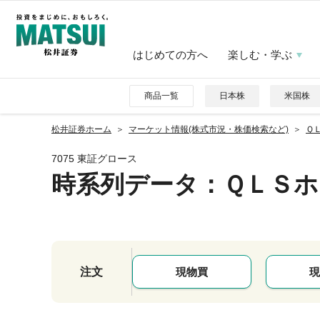
はじめての方へ
楽しむ・学ぶ
商品一覧
日本株
米国株
松井証券ホーム
マーケット情報(株式市況・株価検索など)
ＱＬ
7075 東証グロース
時系列データ
：ＱＬＳ
注文
現物買
現