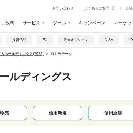
お問い合わせ
よくあるご質問
会社
手数料
サービス
ツール
キャンペーン
マーケッ
投資信託
FX
先物オプション
NISA
i
Ｓホールディングス(7075)
時系列データ
ホールディングス
物売
信用新規
信用返済