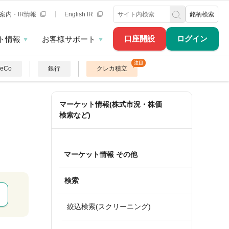
案内・IR情報
English IR
銘柄検索
口座開設
ログイン
ト情報
お客様サポート
DeCo
銀行
クレカ積立
マーケット情報(株式市況・株価
検索など)
マーケット情報 その他
検索
絞込検索(スクリーニング)