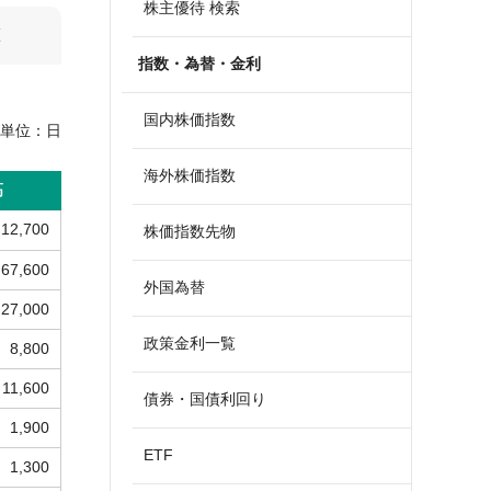
株主優待 検索
算
指数・為替・金利
国内株価指数
単位：
日
海外株価指数
高
12,700
株価指数先物
67,600
外国為替
27,000
政策金利一覧
8,800
11,600
債券・国債利回り
1,900
ETF
1,300