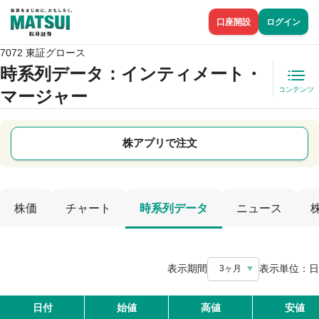
口座開設
ログイン
7072 東証グロース
時系列データ
：インティメート・
コンテンツ
マージャー
株アプリで注文
株価
チャート
時系列データ
ニュース
表示期間
表示単位：
日
3ヶ月
日付
始値
高値
安値