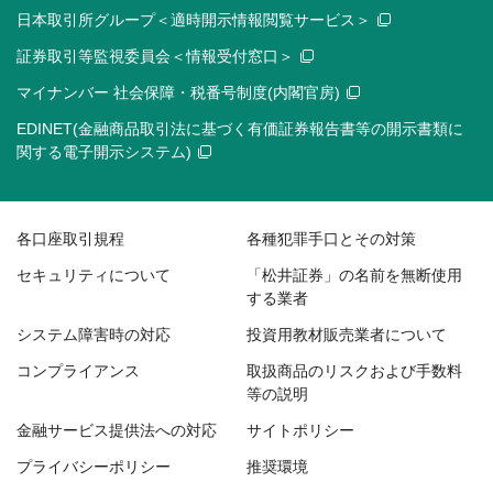
日本取引所グループ＜適時開示情報閲覧サービス＞
証券取引等監視委員会＜情報受付窓口＞
マイナンバー 社会保障・税番号制度(内閣官房)
EDINET(金融商品取引法に基づく有価証券報告書等の開示書類に
関する電子開示システム)
各口座取引規程
各種犯罪手口とその対策
セキュリティについて
「松井証券」の名前を無断使用
する業者
システム障害時の対応
投資用教材販売業者について
コンプライアンス
取扱商品のリスクおよび手数料
等の説明
金融サービス提供法への対応
サイトポリシー
プライバシーポリシー
推奨環境