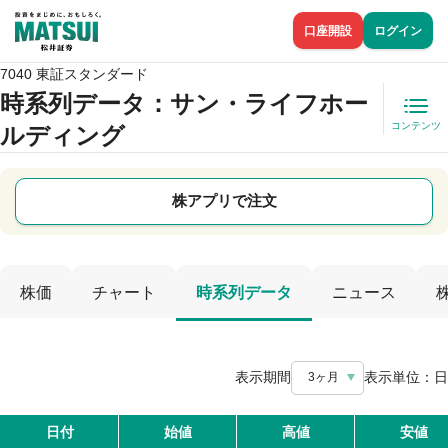
口座開設
ログイン
7040 東証スタンダード
時系列データ
：サン・ライフホー
コンテンツ
ルディング
株アプリで注文
株価
チャート
時系列データ
ニュース
表示期間
表示単位：
日
3ヶ月
日付
始値
高値
安値