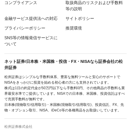
コンプライアンス
取扱商品のリスクおよび手数料
等の説明
金融サービス提供法への対応
サイトポリシー
プライバシーポリシー
推奨環境
SNS等の情報発信サービスに
ついて
ネット証券/日本株・米国株・投信・FX・NISAなら証券会社の松
井証券
松井証券はシンプルな手数料体系、豊富な無料ツールと安心のサポートで
NISAをきっかけに投資を始める初心者の方にも支持されています。
株式は1日の約定代金が50万円以下なら手数料0円、その他商品の手数料も業
界最安水準でご提供しています。NISAでの日本株、米国株、投資信託はすべ
て売買手数料が無料です。
日本株(現物取引/信用取引)・米国株(現物取引/信用取引)、投資信託、FX、先
物・オプション取引、NISA、iDeCo等の各種商品をお取扱いしています。
松井証券株式会社