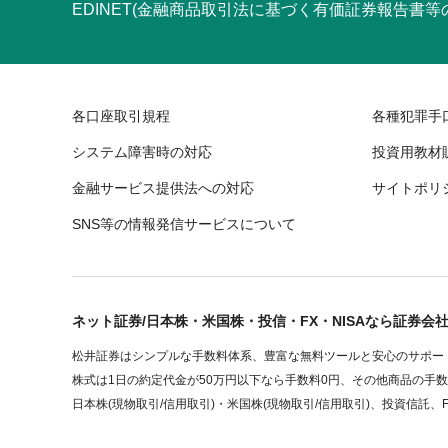
EDINET(金融商品取引法に基づく有価証券報告書
各口座取引規程
各種犯罪手
システム障害時の対応
投資用教材
金融サービス提供法への対応
サイトポリ
SNS等の情報発信サービスについて
ネット証券/日本株・米国株・投信・FX・NISAなら証券会
松井証券はシンプルな手数料体系、豊富な無料ツールと安心のサポート
株式は1日の約定代金が50万円以下なら手数料0円、その他商品の手
日本株(現物取引/信用取引)・米国株(現物取引/信用取引)、投資信託、