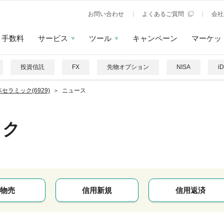
お問い合わせ
よくあるご質問
会社
手数料
サービス
ツール
キャンペーン
マーケッ
投資信託
FX
先物オプション
NISA
i
セラミック(6929)
ニュース
ック
物売
信用新規
信用返済