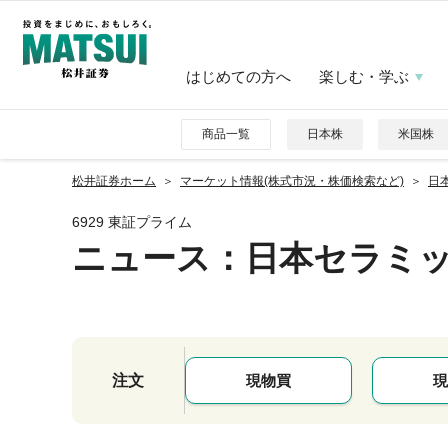
はじめての方へ
楽しむ・学ぶ
商品一覧
日本株
米国株
松井証券ホーム
マーケット情報(株式市況・株価検索など)
日本
6929 東証プライム
ニュース
：日本セラミ
注文
現物買
現