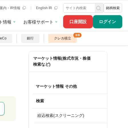
案内・IR情報
English IR
銘柄検索
口座開設
ログイン
ト情報
お客様サポート
DeCo
銀行
クレカ積立
マーケット情報(株式市況・株価
検索など)
マーケット情報 その他
検索
絞込検索(スクリーニング)