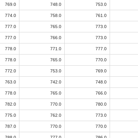
769.0
748.0
753.0
774.0
758.0
761.0
777.0
765.0
773.0
777.0
766.0
773.0
778.0
771.0
777.0
778.0
765.0
770.0
772.0
753.0
769.0
763.0
742.0
748.0
778.0
765.0
766.0
782.0
770.0
780.0
775.0
762.0
773.0
787.0
770.0
770.0
788.0
777.0
786.0