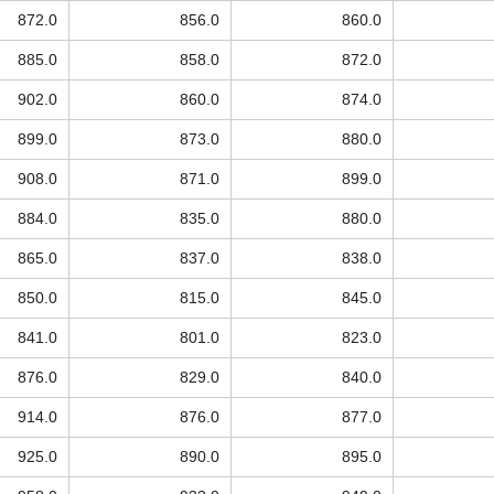
872.0
856.0
860.0
885.0
858.0
872.0
902.0
860.0
874.0
899.0
873.0
880.0
908.0
871.0
899.0
884.0
835.0
880.0
865.0
837.0
838.0
850.0
815.0
845.0
841.0
801.0
823.0
876.0
829.0
840.0
914.0
876.0
877.0
925.0
890.0
895.0