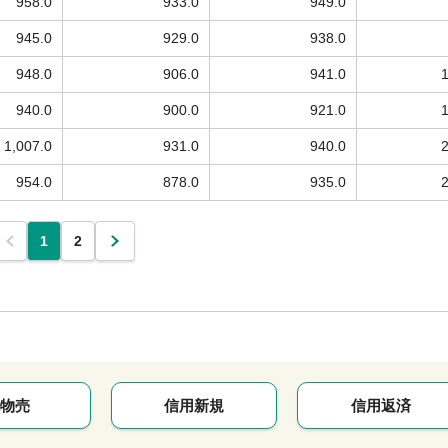
958.0
933.0
949.0
945.0
929.0
938.0
948.0
906.0
941.0
940.0
900.0
921.0
1,007.0
931.0
940.0
954.0
878.0
935.0
1
2
物売
信用新規
信用返済