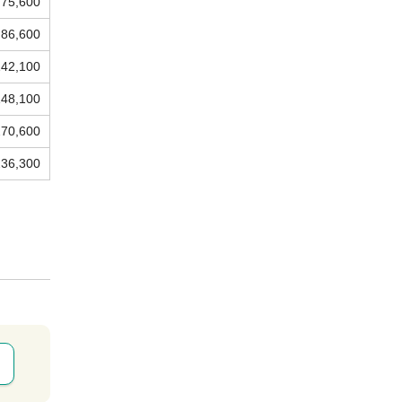
75,600
86,600
142,100
148,100
270,600
236,300