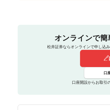
オンラインで簡
松井証券ならオンラインで申し込み
口
口座開設からお取引