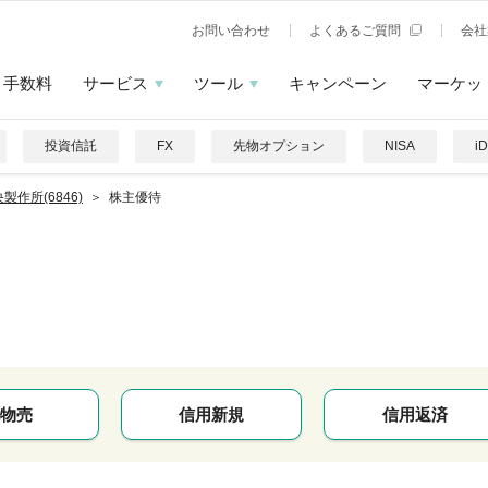
お問い合わせ
よくあるご質問
会社
手数料
サービス
ツール
キャンペーン
マーケッ
投資信託
FX
先物オプション
NISA
i
製作所(6846)
株主優待
物売
信用新規
信用返済