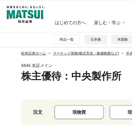
はじめての方へ
楽しむ・学ぶ
商品一覧
日本株
米国株
松井証券ホーム
マーケット情報(株式市況・株価検索など)
中央
6846 名証メイン
株主優待
：中央製作所
注文
現物買
現