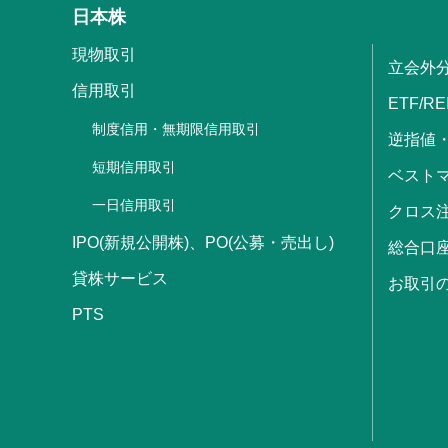
日本株
現物取引
立会外
信用取引
ETF/RE
制度信用・無期限信用取引
逆指値
短期信用取引
ベストマ
一日信用取引
クロス
IPO(新規公開株)、PO(公募・売出し)
総合口
貸株サービス
お取引
PTS