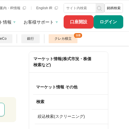
案内・IR情報
English IR
銘柄検索
口座開設
ログイン
ト情報
お客様サポート
DeCo
銀行
クレカ積立
マーケット情報(株式市況・株価
検索など)
マーケット情報 その他
検索
絞込検索(スクリーニング)