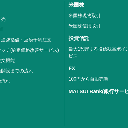
米国株
米国株現物取引
分売
米国株信用取引
IT
投資信託
・追跡指値・返済予約注文
最大1%貯まる投信残高ポイ
ッチ(約定価格改善サービス)
ビス
注文機能
FX
座開設までの流れ
100円から自動売買
の流れ
MATSUI Bank(銀行サー