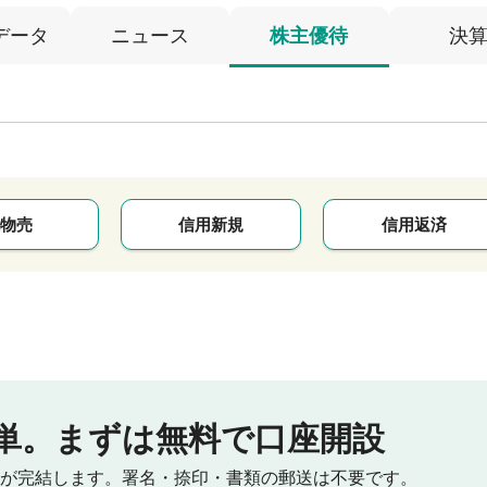
データ
ニュース
株主優待
決
物売
信用新規
信用返済
単。
まずは無料で口座開設
が完結します。
署名・捺印・書類の郵送は不要です。