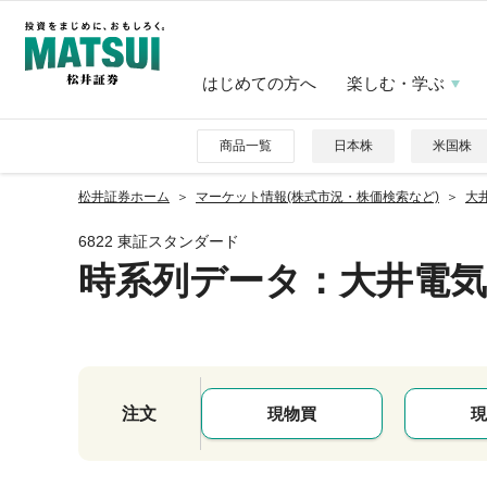
はじめての方へ
楽しむ・学ぶ
商品一覧
日本株
米国株
松井証券ホーム
マーケット情報(株式市況・株価検索など)
大井
6822 東証スタンダード
時系列データ
：大井電気
注文
現物買
現