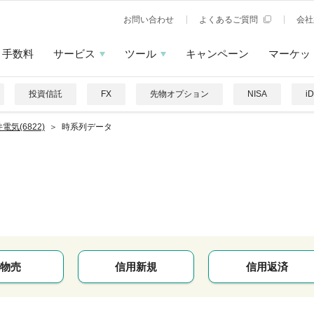
お問い合わせ
よくあるご質問
会社
手数料
サービス
ツール
キャンペーン
マーケッ
投資信託
FX
先物オプション
NISA
i
電気(6822)
時系列データ
物売
信用新規
信用返済