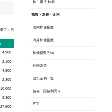
株主優待 検索
算
指数・為替・金利
国内株価指数
単位：
日
海外株価指数
高
4,900
株価指数先物
2,100
外国為替
4,900
政策金利一覧
2,300
10,000
債券・国債利回り
9,300
ETF
27,600