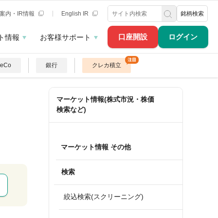
案内・IR情報
English IR
銘柄検索
口座開設
ログイン
ト情報
お客様サポート
DeCo
銀行
クレカ積立
マーケット情報(株式市況・株価
検索など)
マーケット情報 その他
検索
絞込検索(スクリーニング)