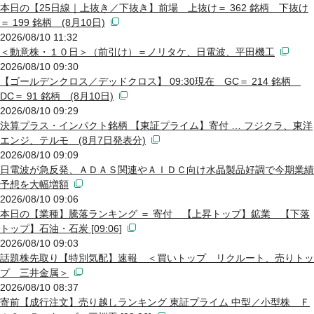
本日の【25日線｜上抜き／下抜き】前場 上抜け＝ 362 銘柄 下抜け
＝ 199 銘柄 (8月10日)
2026/08/10 11:32
＜動意株・１０日＞（前引け）＝ノリタケ、日電波、平田機工
2026/08/10 09:30
【ゴールデンクロス／デッドクロス】 09:30現在 GC＝ 214 銘柄
DC＝ 91 銘柄 (8月10日)
2026/08/10 09:29
決算プラス・インパクト銘柄 【東証プライム】寄付 … フジクラ、東洋
エンジ、テルモ (8月7日発表分)
2026/08/10 09:09
日電波が急反発、ＡＤＡＳ関連やＡＩＤＣ向け水晶製品好調で今期業績
予想を大幅増額
2026/08/10 09:06
本日の【業種】騰落ランキング ＝ 寄付 【上昇トップ】鉱業 【下落
トップ】石油・石炭 [09:06]
2026/08/10 09:03
話題株先取り【特別気配】速報 ＜買いトップ リクルート、売りトッ
プ 三井金属＞
2026/08/10 08:37
寄前【成行注文】売り越しランキング 東証プライム 中型／小型株 Ｆ