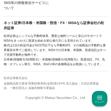
SNS等の情報発信サービスに
ついて
ネット証券/日本株・米国株・投信・FX・NISAなら証券会社の松
井証券
松井証券はシンプルな手数料体系、豊富な無料ツールと安心のサポートで
NISAをきっかけに投資を始める初心者の方にも支持されています。
株式は1日の約定代金が50万円以下なら手数料0円、その他商品の手数料も業
界最安水準でご提供しています。NISAでの日本株、米国株、投資信託はすべ
て売買手数料が無料です。
日本株(現物取引/信用取引)・米国株(現物取引/信用取引)、投資信託、FX、先
物・オプション取引、NISA、iDeCo等の各種商品をお取扱いしています。
松井証券株式会社
金融商品取引業者 関東財務局長(金商)第164号 加入協会：日本証券業協
会、一般社団法人 金融先物取引業協会
Copyright © Matsui Securities Co., Ltd.
メニュー