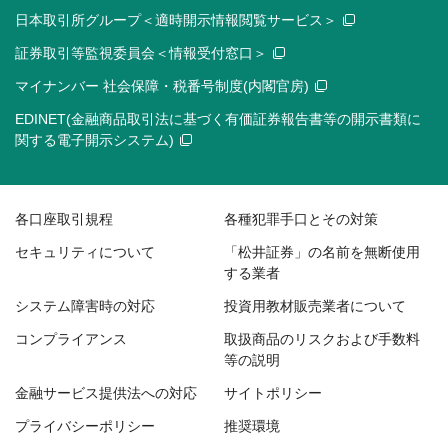
日本取引所グループ＜適時開示情報閲覧サービス＞
証券取引等監視委員会＜情報受付窓口＞
マイナンバー 社会保障・税番号制度(内閣官房)
EDINET(金融商品取引法に基づく有価証券報告書等の開示書類に
関する電子開示システム)
各口座取引規程
各種犯罪手口とその対策
セキュリティについて
「松井証券」の名前を無断使用
する業者
システム障害時の対応
投資用教材販売業者について
コンプライアンス
取扱商品のリスクおよび手数料
等の説明
金融サービス提供法への対応
サイトポリシー
プライバシーポリシー
推奨環境