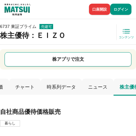
口座開設
ログイン
6737 東証プライム
売建可
株主優待
：ＥＩＺＯ
コンテンツ
株アプリで注文
価
チャート
時系列データ
ニュース
株主優
自社商品優待価格販売
暮らし