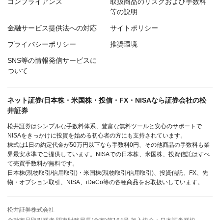
コンプライアンス
取扱商品のリスクおよび手数料
等の説明
金融サービス提供法への対応
サイトポリシー
プライバシーポリシー
推奨環境
SNS等の情報発信サービスに
ついて
ネット証券/日本株・米国株・投信・FX・NISAなら証券会社の松
井証券
松井証券はシンプルな手数料体系、豊富な無料ツールと安心のサポートで
NISAをきっかけに投資を始める初心者の方にも支持されています。
株式は1日の約定代金が50万円以下なら手数料0円、その他商品の手数料も業
界最安水準でご提供しています。NISAでの日本株、米国株、投資信託はすべ
て売買手数料が無料です。
日本株(現物取引/信用取引)・米国株(現物取引/信用取引)、投資信託、FX、先
物・オプション取引、NISA、iDeCo等の各種商品をお取扱いしています。
松井証券株式会社