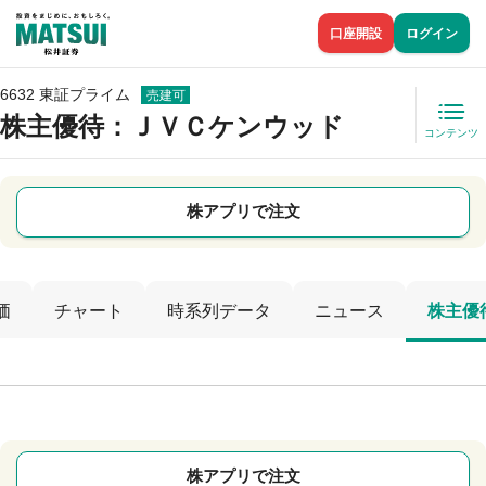
口座開設
ログイン
6632 東証プライム
売建可
株主優待
：ＪＶＣケンウッド
コンテンツ
株アプリで注文
価
チャート
時系列データ
ニュース
株主優
株アプリで注文