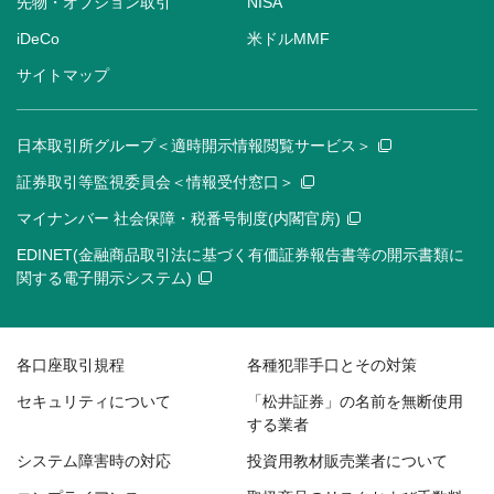
先物・オプション取引
NISA
iDeCo
米ドルMMF
サイトマップ
日本取引所グループ＜適時開示情報閲覧サービス＞
証券取引等監視委員会＜情報受付窓口＞
マイナンバー 社会保障・税番号制度(内閣官房)
EDINET(金融商品取引法に基づく有価証券報告書等の開示書類に
関する電子開示システム)
各口座取引規程
各種犯罪手口とその対策
セキュリティについて
「松井証券」の名前を無断使用
する業者
システム障害時の対応
投資用教材販売業者について