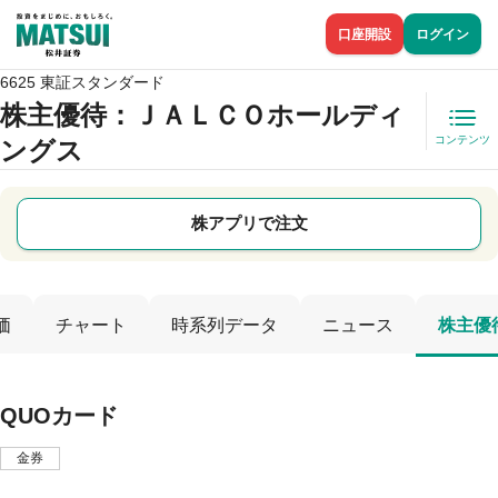
口座開設
ログイン
6625 東証スタンダード
株主優待
：ＪＡＬＣＯホールディ
コンテンツ
ングス
株アプリで注文
価
チャート
時系列データ
ニュース
株主優
QUOカード
金券