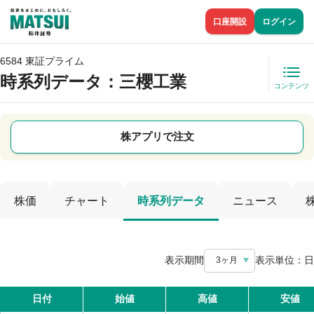
口座開設
ログイン
6584 東証プライム
時系列データ
：三櫻工業
コンテンツ
株アプリで注文
株価
チャート
時系列データ
ニュース
表示期間
表示単位：
日
3ヶ月
日付
始値
高値
安値