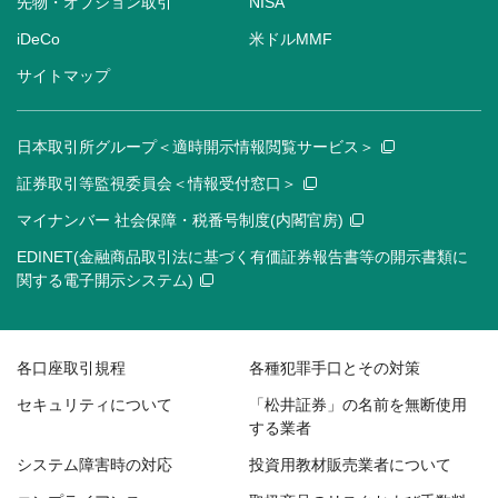
先物・オプション取引
NISA
iDeCo
米ドルMMF
サイトマップ
日本取引所グループ＜適時開示情報閲覧サービス＞
証券取引等監視委員会＜情報受付窓口＞
マイナンバー 社会保障・税番号制度(内閣官房)
EDINET(金融商品取引法に基づく有価証券報告書等の開示書類に
関する電子開示システム)
各口座取引規程
各種犯罪手口とその対策
セキュリティについて
「松井証券」の名前を無断使用
する業者
システム障害時の対応
投資用教材販売業者について