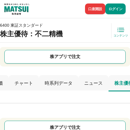
口座開設
ログイン
6400 東証スタンダード
株主優待
：不二精機
コンテンツ
株アプリで注文
価
チャート
時系列データ
ニュース
株主優
株アプリで注文