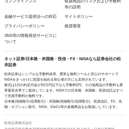
コンプライアンス
取扱商品のリスクおよび手数料
等の説明
金融サービス提供法への対応
サイトポリシー
プライバシーポリシー
推奨環境
SNS等の情報発信サービスに
ついて
ネット証券/日本株・米国株・投信・FX・NISAなら証券会社の松
井証券
松井証券はシンプルな手数料体系、豊富な無料ツールと安心のサポートで
NISAをきっかけに投資を始める初心者の方にも支持されています。
株式は1日の約定代金が50万円以下なら手数料0円、その他商品の手数料も業
界最安水準でご提供しています。NISAでの日本株、米国株、投資信託はすべ
て売買手数料が無料です。
日本株(現物取引/信用取引)・米国株(現物取引/信用取引)、投資信託、FX、先
物・オプション取引、NISA、iDeCo等の各種商品をお取扱いしています。
松井証券株式会社