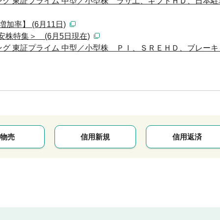
グ 東証プライム 中型／小型株 ラサ工、ギフトＨＤ、日本駐
加率】 (6月11日)
安株特集＞ (6月5日現在)
 東証プライム 中型／小型株 ＰＩ、ＳＲＥＨＤ、ブレーキ [08
物売
信用新規
信用返済