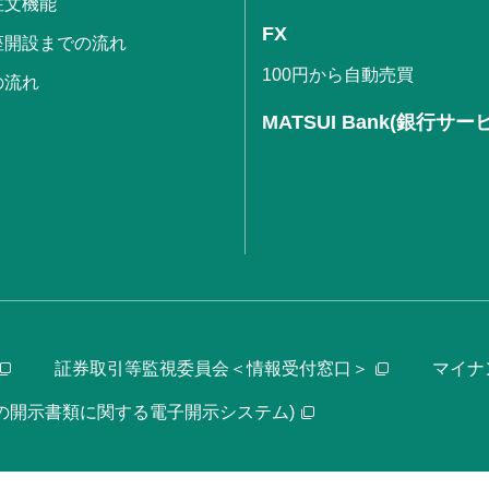
注文機能
FX
座開設までの流れ
100円から自動売買
の流れ
MATSUI Bank(銀行サー
証券取引等監視委員会＜情報受付窓口＞
マイナ
等の開示書類に関する電子開示システム)