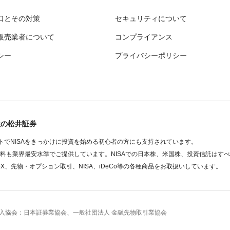
口とその対策
セキュリティについて
販売業者について
コンプライアンス
シー
プライバシーポリシー
社の松井証券
でNISAをきっかけに投資を始める初心者の方にも支持されています。
数料も業界最安水準でご提供しています。NISAでの日本株、米国株、投資信託はす
FX、先物・オプション取引、NISA、iDeCo等の各種商品をお取扱いしています。
 加入協会：日本証券業協会、一般社団法人 金融先物取引業協会