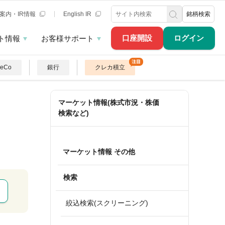
案内・IR情報
English IR
銘柄検索
口座開設
ログイン
ト情報
お客様サポート
DeCo
銀行
クレカ積立
マーケット情報(株式市況・株価
検索など)
マーケット情報 その他
検索
絞込検索(スクリーニング)