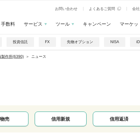
お問い合わせ
よくあるご質問
会社
手数料
サービス
ツール
キャンペーン
マーケッ
投資信託
FX
先物オプション
NISA
i
製作所(6390)
ニュース
物売
信用新規
信用返済