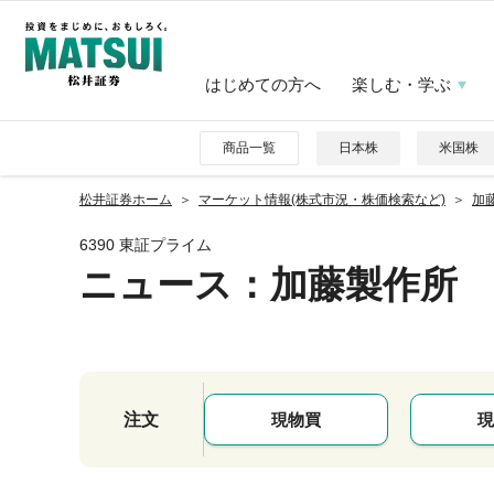
はじめての方へ
楽しむ・学ぶ
商品一覧
日本株
米国株
松井証券ホーム
マーケット情報(株式市況・株価検索など)
加藤
6390 東証プライム
ニュース
：加藤製作所
注文
現物買
現