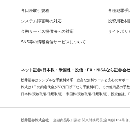
各口座取引規程
各種犯罪手
システム障害時の対応
投資用教材
金融サービス提供法への対応
サイトポリ
SNS等の情報発信サービスについて
ネット証券/日本株・米国株・投信・FX・NISAなら証券会
松井証券はシンプルな手数料体系、豊富な無料ツールと安心のサポート
株式は1日の約定代金が50万円以下なら手数料0円、その他商品の手
日本株(現物取引/信用取引)・米国株(現物取引/信用取引)、投資信託、
松井証券株式会社
金融商品取引業者 関東財務局長(金商)第164号