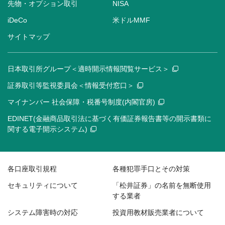
先物・オプション取引
NISA
iDeCo
米ドルMMF
サイトマップ
日本取引所グループ＜適時開示情報閲覧サービス＞
証券取引等監視委員会＜情報受付窓口＞
マイナンバー 社会保障・税番号制度(内閣官房)
EDINET(金融商品取引法に基づく有価証券報告書等の開示書類に
関する電子開示システム)
各口座取引規程
各種犯罪手口とその対策
セキュリティについて
「松井証券」の名前を無断使用
する業者
システム障害時の対応
投資用教材販売業者について