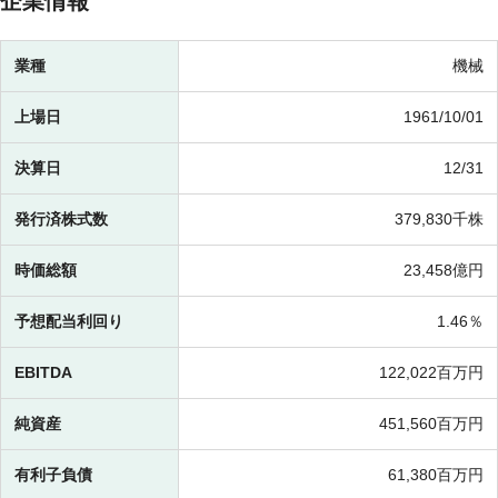
企業情報
業種
機械
上場日
1961/10/01
決算日
12/31
発行済株式数
379,830千株
時価総額
23,458億円
予想配当利回り
1.46％
EBITDA
122,022百万円
純資産
451,560百万円
有利子負債
61,380百万円