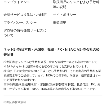
コンプライアンス
取扱商品のリスクおよび手数料
等の説明
金融サービス提供法への対応
サイトポリシー
プライバシーポリシー
推奨環境
SNS等の情報発信サービスに
ついて
ネット証券/日本株・米国株・投信・FX・NISAなら証券会社の松
井証券
松井証券はシンプルな手数料体系、豊富な無料ツールと安心のサポートで
NISAをきっかけに投資を始める初心者の方にも支持されています。
株式は1日の約定代金が50万円以下なら手数料0円、その他商品の手数料も業
界最安水準でご提供しています。NISAでの日本株、米国株、投資信託はすべ
て売買手数料が無料です。
日本株(現物取引/信用取引)・米国株(現物取引/信用取引)、投資信託、FX、先
物・オプション取引、NISA、iDeCo等の各種商品をお取扱いしています。
松井証券株式会社