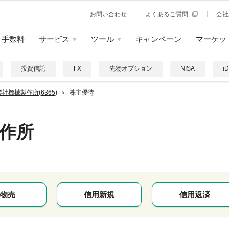
お問い合わせ
よくあるご質問
会社
手数料
サービス
ツール
キャンペーン
マーケッ
投資信託
FX
先物オプション
NISA
i
社機械製作所(6365)
株主優待
作所
物売
信用新規
信用返済