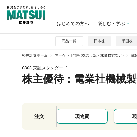
はじめての方へ
楽しむ・学ぶ
商品一覧
日本株
米国株
松井証券ホーム
マーケット情報(株式市況・株価検索など)
電業
6365 東証スタンダード
株主優待
：電業社機械製
注文
現物買
現