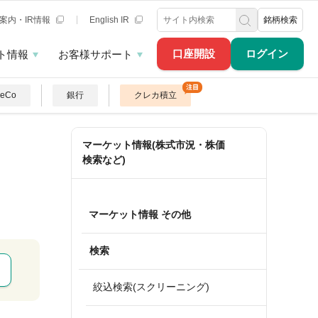
案内・IR情報
English IR
銘柄検索
口座開設
ログイン
ト情報
お客様サポート
DeCo
銀行
クレカ積立
マーケット情報(株式市況・株価
検索など)
マーケット情報 その他
検索
絞込検索(スクリーニング)