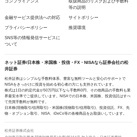
コンプライアンス
取扱商品のリスクおよび手数料
等の説明
金融サービス提供法への対応
サイトポリシー
プライバシーポリシー
推奨環境
SNS等の情報発信サービスに
ついて
ネット証券/日本株・米国株・投信・FX・NISAなら証券会社の松
井証券
松井証券はシンプルな手数料体系、豊富な無料ツールと安心のサポートで
NISAをきっかけに投資を始める初心者の方にも支持されています。
株式は1日の約定代金が50万円以下なら手数料0円、その他商品の手数料も業
界最安水準でご提供しています。NISAでの日本株、米国株、投資信託はすべ
て売買手数料が無料です。
日本株(現物取引/信用取引)・米国株(現物取引/信用取引)、投資信託、FX、先
物・オプション取引、NISA、iDeCo等の各種商品をお取扱いしています。
松井証券株式会社