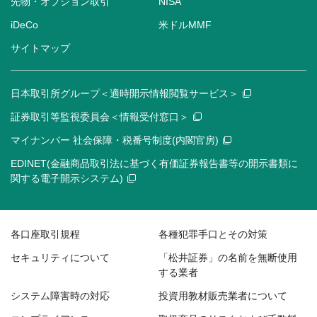
先物・オプション取引
NISA
iDeCo
米ドルMMF
サイトマップ
日本取引所グループ＜適時開示情報閲覧サービス＞
証券取引等監視委員会＜情報受付窓口＞
マイナンバー 社会保障・税番号制度(内閣官房)
EDINET(金融商品取引法に基づく有価証券報告書等の開示書類に
関する電子開示システム)
各口座取引規程
各種犯罪手口とその対策
セキュリティについて
「松井証券」の名前を無断使用
する業者
システム障害時の対応
投資用教材販売業者について