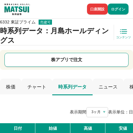
口座開設
ログイン
6332 東証プライム
売建可
時系列データ
：月島ホールディン
コンテンツ
グス
株アプリで注文
株価
チャート
時系列データ
ニュース
表示期間
表示単位：
日
3ヶ月
日付
始値
高値
安値