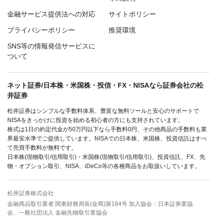
金融サービス提供法への対応
サイトポリシー
プライバシーポリシー
推奨環境
SNS等の情報発信サービスに
ついて
ネット証券/日本株・米国株・投信・FX・NISAなら証券会社の松
井証券
松井証券はシンプルな手数料体系、豊富な無料ツールと安心のサポートで
NISAをきっかけに投資を始める初心者の方にも支持されています。
株式は1日の約定代金が50万円以下なら手数料0円、その他商品の手数料も業
界最安水準でご提供しています。NISAでの日本株、米国株、投資信託はすべ
て売買手数料が無料です。
日本株(現物取引/信用取引)・米国株(現物取引/信用取引)、投資信託、FX、先
物・オプション取引、NISA、iDeCo等の各種商品をお取扱いしています。
松井証券株式会社
金融商品取引業者 関東財務局長(金商)第164号 加入協会：日本証券業協
会、一般社団法人 金融先物取引業協会