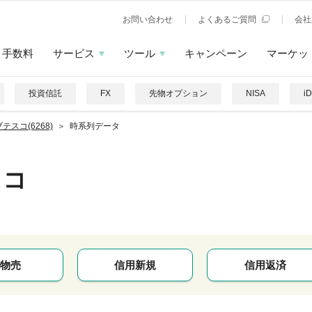
お問い合わせ
よくあるご質問
会社
手数料
サービス
ツール
キャンペーン
マーケッ
投資信託
FX
先物オプション
NISA
i
テスコ(6268)
時系列データ
スコ
物売
信用新規
信用返済