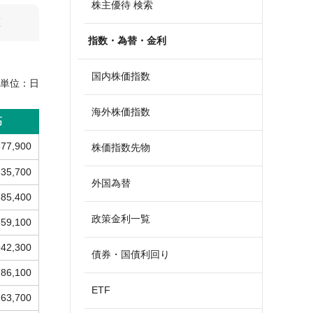
株主優待 検索
算
指数・為替・金利
国内株価指数
単位：
日
海外株価指数
高
877,900
株価指数先物
335,700
外国為替
685,400
政策金利一覧
559,100
942,300
債券・国債利回り
286,100
ETF
763,700