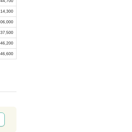
144,700
214,300
606,000
837,500
046,200
046,600