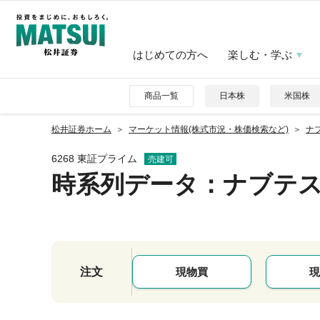
はじめての方へ
楽しむ・学ぶ
商品一覧
日本株
米国株
松井証券ホーム
マーケット情報(株式市況・株価検索など)
ナブ
6268 東証プライム
売建可
時系列データ
：ナブテ
注文
現物買
現