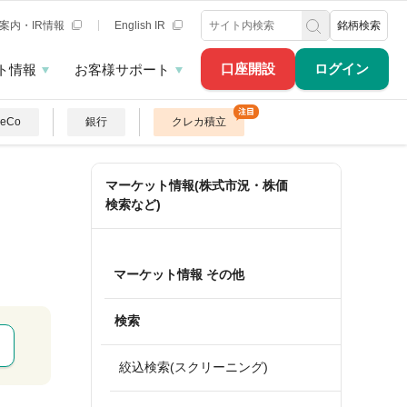
案内・IR情報
English IR
銘柄検索
口座開設
ログイン
ト情報
お客様サポート
DeCo
銀行
クレカ積立
マーケット情報(株式市況・株価
検索など)
マーケット情報 その他
検索
絞込検索(スクリーニング)