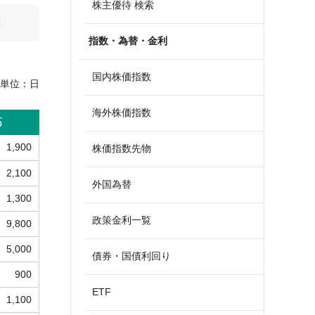
株主優待 検索
算
指数・為替・金利
国内株価指数
単位：
日
海外株価指数
高
1,900
株価指数先物
2,100
外国為替
1,300
政策金利一覧
9,800
5,000
債券・国債利回り
900
ETF
1,100