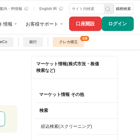
案内・IR情報
English IR
銘柄検索
口座開設
ログイン
ト情報
お客様サポート
DeCo
銀行
クレカ積立
マーケット情報(株式市況・株価
検索など)
マーケット情報 その他
検索
絞込検索(スクリーニング)