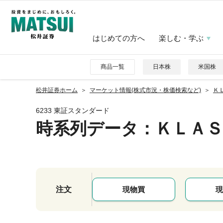
はじめての方へ
楽しむ・学ぶ
商品一覧
日本株
米国株
松井証券ホーム
マーケット情報(株式市況・株価検索など)
ＫＬ
6233 東証スタンダード
時系列データ
：ＫＬＡＳ
注文
現物買
現