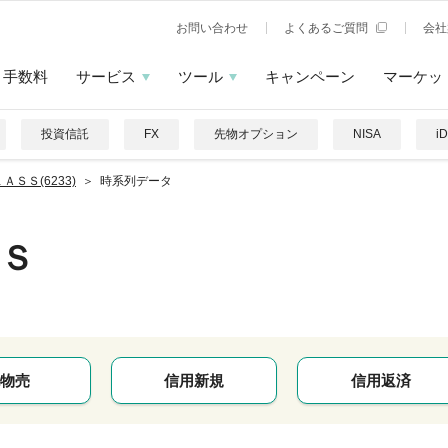
お問い合わせ
よくあるご質問
会社
手数料
サービス
ツール
キャンペーン
マーケッ
投資信託
FX
先物オプション
NISA
i
ＡＳＳ(6233)
時系列データ
Ｓ
物売
信用新規
信用返済