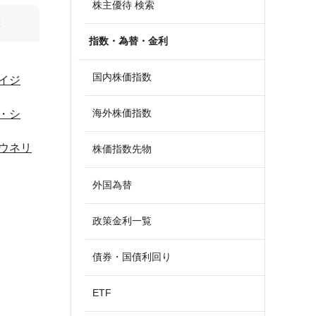
株主優待 検索
算
指数・為替・金利
国内株価指数
イジ
海外株価指数
・シ
ウネリ
株価指数先物
外国為替
政策金利一覧
債券・国債利回り
ETF