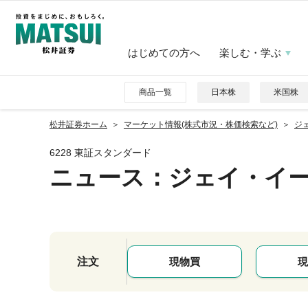
はじめての方へ
楽しむ・学ぶ
商品一覧
日本株
米国株
松井証券ホーム
マーケット情報(株式市況・株価検索など)
ジェ
6228 東証スタンダード
ニュース
：ジェイ・イ
注文
現物買
現