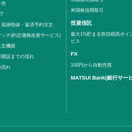
分売
米国株信用取引
IT
投資信託
・追跡指値・返済予約注文
最大1%貯まる投信残高ポイ
ッチ(約定価格改善サービス)
ビス
注文機能
FX
座開設までの流れ
100円から自動売買
の流れ
MATSUI Bank(銀行サー