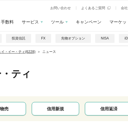
お問い合わせ
よくあるご質問
会社
手数料
サービス
ツール
キャンペーン
マーケッ
投資信託
FX
先物オプション
NISA
i
イ・イー・ティ(6228)
ニュース
ー・ティ
物売
信用新規
信用返済