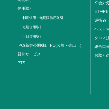
立会外
信用取引
ETF/RE
制度信用・無期限信用取引
逆指値
短期信用取引
ベストマ
一日信用取引
クロス
IPO(新規公開株)、PO(公募・売出し)
総合口
貸株サービス
お取引
PTS