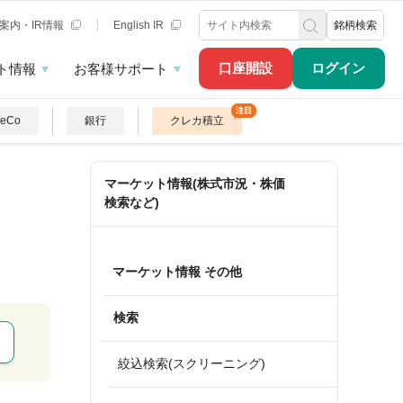
案内・IR情報
English IR
銘柄検索
口座開設
ログイン
ト情報
お客様サポート
DeCo
銀行
クレカ積立
マーケット情報(株式市況・株価
検索など)
マーケット情報 その他
検索
絞込検索(スクリーニング)