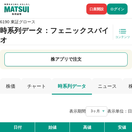
口座開設
ログイン
6190 東証グロース
時系列データ
：フェニックスバイ
コンテンツ
オ
株アプリで注文
株価
チャート
時系列データ
ニュース
表示期間
表示単位：
日
3ヶ月
日付
始値
高値
安値