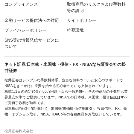
コンプライアンス
取扱商品のリスクおよび手数料
等の説明
金融サービス提供法への対応
サイトポリシー
プライバシーポリシー
推奨環境
SNS等の情報発信サービスに
ついて
ネット証券/日本株・米国株・投信・FX・NISAなら証券会社の松
井証券
松井証券はシンプルな手数料体系、豊富な無料ツールと安心のサポートで
NISAをきっかけに投資を始める初心者の方にも支持されています。
株式は1日の約定代金が50万円以下なら手数料0円、その他商品の手数料も業
界最安水準でご提供しています。NISAでの日本株、米国株、投資信託はすべ
て売買手数料が無料です。
日本株(現物取引/信用取引)・米国株(現物取引/信用取引)、投資信託、FX、先
物・オプション取引、NISA、iDeCo等の各種商品をお取扱いしています。
松井証券株式会社