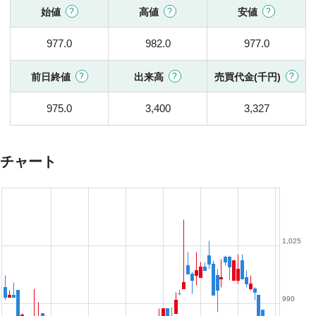
始値
高値
安値
977.0
982.0
977.0
前日終値
出来高
売買代金(千円)
975.0
3,400
3,327
チャート
1,025
990