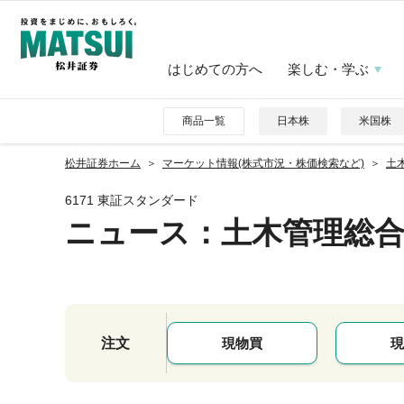
はじめての方へ
楽しむ・学ぶ
商品一覧
日本株
米国株
松井証券ホーム
マーケット情報(株式市況・株価検索など)
土木
6171 東証スタンダード
ニュース
：土木管理総
注文
現物買
現