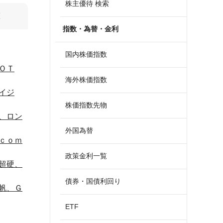
株主優待 検索
算
指数・為替・金利
国内株価指数
ＯＴ
海外株価指数
イジ
株価指数先物
、ロン
外国為替
ｃｏｍ
政策金利一覧
超硬、
債券・国債利回り
帆、Ｇ
ETF