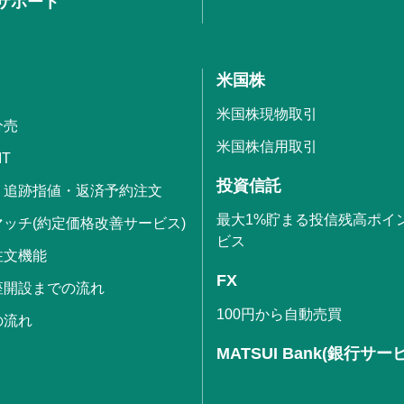
サポート
米国株
米国株現物取引
分売
米国株信用取引
IT
投資信託
・追跡指値・返済予約注文
最大1%貯まる投信残高ポイ
ッチ(約定価格改善サービス)
ビス
注文機能
FX
座開設までの流れ
100円から自動売買
の流れ
MATSUI Bank(銀行サー