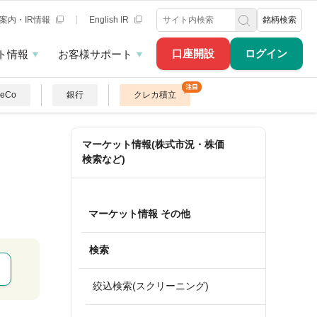
案内・IR情報
English IR
銘柄検索
口座開設
ログイン
ト情報
お客様サポート
DeCo
銀行
クレカ積立
マーケット情報(株式市況・株価
検索など)
マーケット情報 その他
検索
絞込検索(スクリーニング)