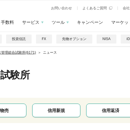
お問い合わせ
よくあるご質問
会社
手数料
サービス
ツール
キャンペーン
マーケッ
投資信託
FX
先物オプション
NISA
i
管理総合試験所(6171)
ニュース
合試験所
物売
信用新規
信用返済