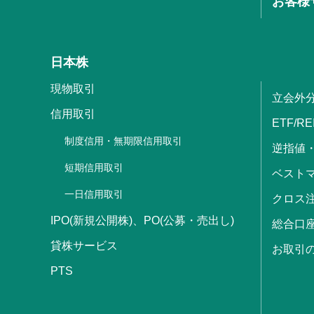
お客様
日本株
現物取引
立会外
信用取引
ETF/RE
制度信用・無期限信用取引
逆指値
短期信用取引
ベストマ
一日信用取引
クロス
IPO(新規公開株)、PO(公募・売出し)
総合口
貸株サービス
お取引
PTS