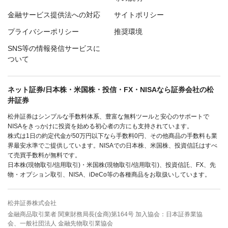
金融サービス提供法への対応
サイトポリシー
プライバシーポリシー
推奨環境
SNS等の情報発信サービスに
ついて
ネット証券/日本株・米国株・投信・FX・NISAなら証券会社の松
井証券
松井証券はシンプルな手数料体系、豊富な無料ツールと安心のサポートで
NISAをきっかけに投資を始める初心者の方にも支持されています。
株式は1日の約定代金が50万円以下なら手数料0円、その他商品の手数料も業
界最安水準でご提供しています。NISAでの日本株、米国株、投資信託はすべ
て売買手数料が無料です。
日本株(現物取引/信用取引)・米国株(現物取引/信用取引)、投資信託、FX、先
物・オプション取引、NISA、iDeCo等の各種商品をお取扱いしています。
松井証券株式会社
金融商品取引業者 関東財務局長(金商)第164号 加入協会：日本証券業協
会、一般社団法人 金融先物取引業協会