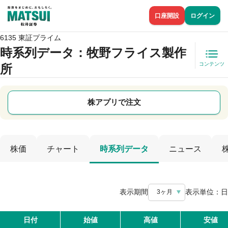
口座開設
ログイン
6135 東証プライム
時系列データ
：牧野フライス製作
コンテンツ
所
株アプリで注文
株価
チャート
時系列データ
ニュース
表示期間
表示単位：
日
3ヶ月
日付
始値
高値
安値