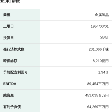
企業情報
業種
金属製品
上場日
1954/03/01
決算日
03/31
発行済株式数
231,066千株
時価総額
8,210億円
予想配当利回り
1.94％
EBITDA
89,454百万円
純資産
453,035百万円
有利子負債
64,269百万円