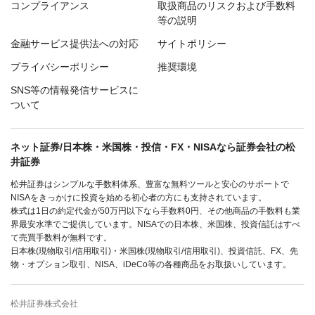
コンプライアンス
取扱商品のリスクおよび手数料
等の説明
金融サービス提供法への対応
サイトポリシー
プライバシーポリシー
推奨環境
SNS等の情報発信サービスに
ついて
ネット証券/日本株・米国株・投信・FX・NISAなら証券会社の松
井証券
松井証券はシンプルな手数料体系、豊富な無料ツールと安心のサポートで
NISAをきっかけに投資を始める初心者の方にも支持されています。
株式は1日の約定代金が50万円以下なら手数料0円、その他商品の手数料も業
界最安水準でご提供しています。NISAでの日本株、米国株、投資信託はすべ
て売買手数料が無料です。
日本株(現物取引/信用取引)・米国株(現物取引/信用取引)、投資信託、FX、先
物・オプション取引、NISA、iDeCo等の各種商品をお取扱いしています。
松井証券株式会社