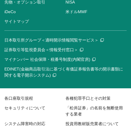
先物・オプション取引
NISA
iDeCo
米ドルMMF
サイトマップ
日本取引所グループ＜適時開示情報閲覧サービス＞
証券取引等監視委員会＜情報受付窓口＞
マイナンバー 社会保障・税番号制度(内閣官房)
EDINET(金融商品取引法に基づく有価証券報告書等の開示書類に
関する電子開示システム)
各口座取引規程
各種犯罪手口とその対策
セキュリティについて
「松井証券」の名前を無断使用
する業者
システム障害時の対応
投資用教材販売業者について