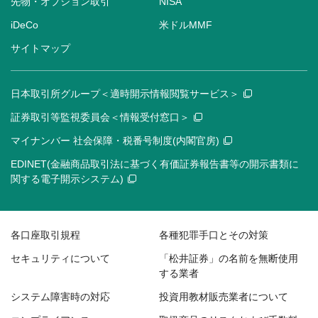
先物・オプション取引
NISA
iDeCo
米ドルMMF
サイトマップ
日本取引所グループ＜適時開示情報閲覧サービス＞
証券取引等監視委員会＜情報受付窓口＞
マイナンバー 社会保障・税番号制度(内閣官房)
EDINET(金融商品取引法に基づく有価証券報告書等の開示書類に
関する電子開示システム)
各口座取引規程
各種犯罪手口とその対策
セキュリティについて
「松井証券」の名前を無断使用
する業者
システム障害時の対応
投資用教材販売業者について