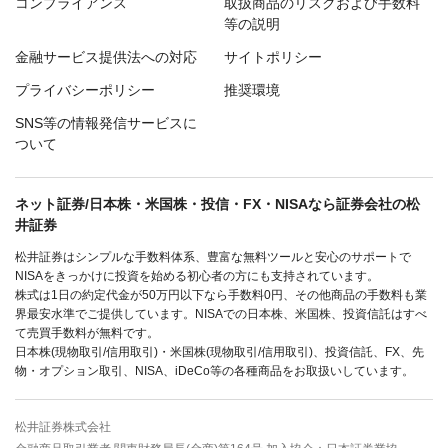
コンプライアンス
取扱商品のリスクおよび手数料
等の説明
金融サービス提供法への対応
サイトポリシー
プライバシーポリシー
推奨環境
SNS等の情報発信サービスに
ついて
ネット証券/日本株・米国株・投信・FX・NISAなら証券会社の松
井証券
松井証券はシンプルな手数料体系、豊富な無料ツールと安心のサポートで
NISAをきっかけに投資を始める初心者の方にも支持されています。
株式は1日の約定代金が50万円以下なら手数料0円、その他商品の手数料も業
界最安水準でご提供しています。NISAでの日本株、米国株、投資信託はすべ
て売買手数料が無料です。
日本株(現物取引/信用取引)・米国株(現物取引/信用取引)、投資信託、FX、先
物・オプション取引、NISA、iDeCo等の各種商品をお取扱いしています。
松井証券株式会社