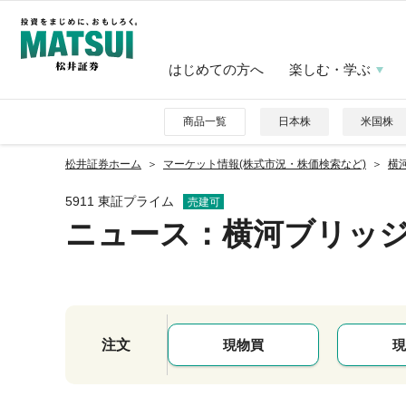
はじめての方へ
楽しむ・学ぶ
商品一覧
日本株
米国株
松井証券ホーム
マーケット情報(株式市況・株価検索など)
横
5911 東証プライム
売建可
ニュース
：横河ブリッ
注文
現物買
現