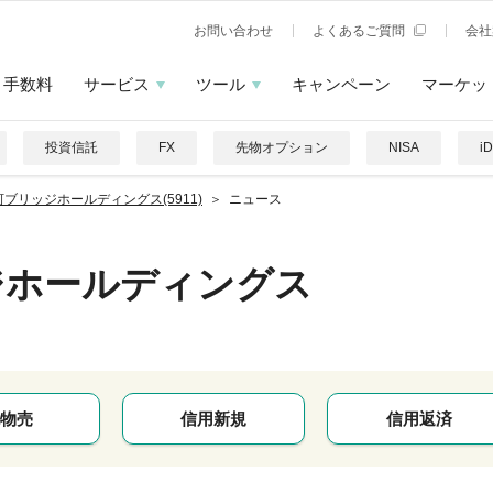
お問い合わせ
よくあるご質問
会社
手数料
サービス
ツール
キャンペーン
マーケッ
投資信託
FX
先物オプション
NISA
i
河ブリッジホールディングス(5911)
ニュース
ジホールディングス
物売
信用新規
信用返済