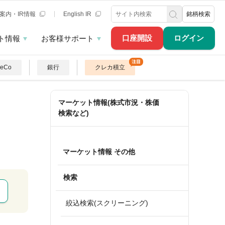
案内・IR情報
English IR
銘柄検索
口座開設
ログイン
ト情報
お客様サポート
DeCo
銀行
クレカ積立
マーケット情報(株式市況・株価
検索など)
マーケット情報 その他
検索
絞込検索(スクリーニング)