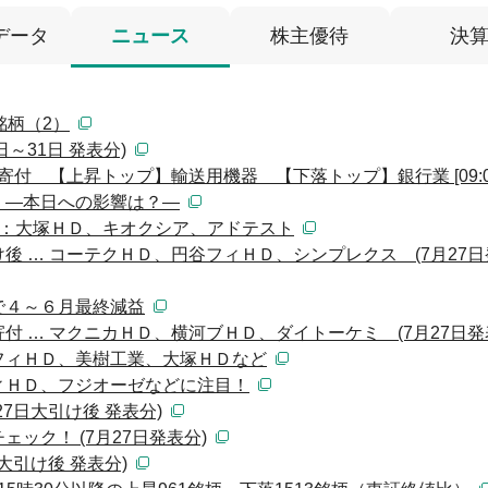
データ
ニュース
株主優待
決
銘柄（2）
～31日 発表分)
寄付 【上昇トップ】輸送用機器 【下落トップ】銀行業 [09:0
 ―本日への影響は？―
）：大塚ＨＤ、キオクシア、アドテスト
 … コーテクＨＤ、円谷フィＨＤ、シンプレクス (7月27日
で４～６月最終減益
 … マクニカＨＤ、横河ブＨＤ、ダイトーケミ (7月27日発
フィＨＤ、美樹工業、大塚ＨＤなど
ィＨＤ、フジオーゼなどに注目！
7日大引け後 発表分)
ック！ (7月27日発表分)
大引け後 発表分)