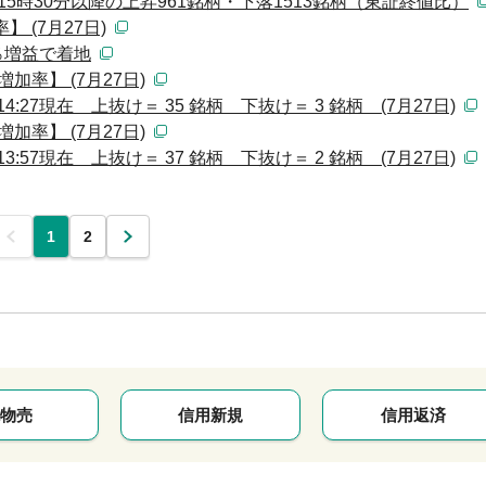
15時30分以降の上昇961銘柄・下落1513銘柄（東証終値比）
 (7月27日)
1％増益で着地
加率】 (7月27日)
:27現在 上抜け＝ 35 銘柄 下抜け＝ 3 銘柄 (7月27日)
加率】 (7月27日)
:57現在 上抜け＝ 37 銘柄 下抜け＝ 2 銘柄 (7月27日)
前
1
2
次
物売
信用新規
信用返済