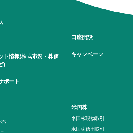
ス
口座開設
キャンペーン
ット情報(株式市況・株価
ど)
サポート
米国株
米国株現物取引
分売
米国株信用取引
IT