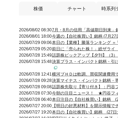
株価
チャート
時系列
2026/08/02 08:30
7月・8月の信用「高値期日到来」
2026/08/01 18:00
今週の【自社株買い】銘柄 (7月27日
2026/07/29 09:06
本日の【業種】騰落ランキング ＝ 
2026/07/29 05:20
前日に「売られた株！」総ザライ
2026/07/28 15:49
話題株ピックアップ【夕刊】（3
2026/07/28 15:48
決算プラス・インパクト銘柄・引け後
2026/07/28 12:41
横河ブＨＤは軟調、買収関連費用
2026/07/28 09:28
決算マイナス・インパクト銘柄・寄付
2026/07/28 09:08
話題株先取り【寄り付き】：円谷
2026/07/28 07:30
今朝の注目ニュース！ ★円谷フ
2026/07/28 06:40
本日注目の【自社株買い】銘柄 (2
2026/07/27 20:00
【明日の好悪材料】を開示情報でチェ
2026/07/27 19:20
本日の【自社株買い】銘柄 (27日