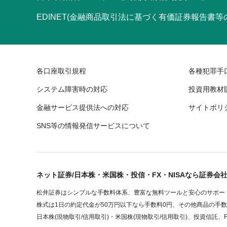
EDINET(金融商品取引法に基づく有価証券報告書
各口座取引規程
各種犯罪手
システム障害時の対応
投資用教材
金融サービス提供法への対応
サイトポリ
SNS等の情報発信サービスについて
ネット証券/日本株・米国株・投信・FX・NISAなら証券会
松井証券はシンプルな手数料体系、豊富な無料ツールと安心のサポート
株式は1日の約定代金が50万円以下なら手数料0円、その他商品の手
日本株(現物取引/信用取引)・米国株(現物取引/信用取引)、投資信託、