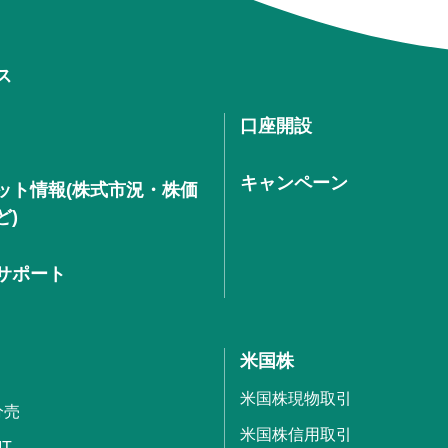
ス
口座開設
キャンペーン
ット情報(株式市況・株価
ど)
サポート
米国株
米国株現物取引
分売
米国株信用取引
IT