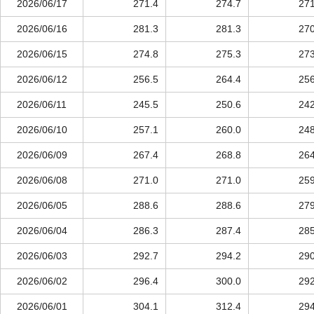
2026/06/17
271.4
274.7
271
2026/06/16
281.3
281.3
270
2026/06/15
274.8
275.3
273
2026/06/12
256.5
264.4
256
2026/06/11
245.5
250.6
242
2026/06/10
257.1
260.0
248
2026/06/09
267.4
268.8
264
2026/06/08
271.0
271.0
259
2026/06/05
288.6
288.6
279
2026/06/04
286.3
287.4
285
2026/06/03
292.7
294.2
290
2026/06/02
296.4
300.0
292
2026/06/01
304.1
312.4
294