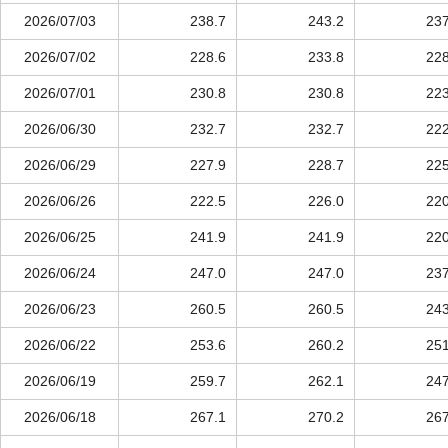
2026/07/03
238.7
243.2
237
2026/07/02
228.6
233.8
228
2026/07/01
230.8
230.8
223
2026/06/30
232.7
232.7
222
2026/06/29
227.9
228.7
225
2026/06/26
222.5
226.0
220
2026/06/25
241.9
241.9
220
2026/06/24
247.0
247.0
237
2026/06/23
260.5
260.5
243
2026/06/22
253.6
260.2
251
2026/06/19
259.7
262.1
247
2026/06/18
267.1
270.2
267