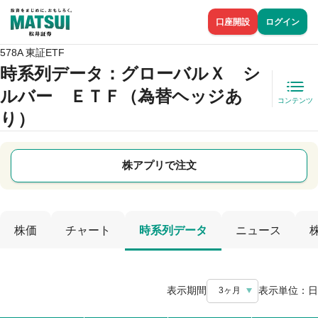
口座開設
ログイン
578A 東証ETF
時系列データ
：グローバルＸ シ
ルバー ＥＴＦ（為替ヘッジあ
コンテンツ
り）
株アプリで注文
株価
チャート
時系列データ
ニュース
表示期間
表示単位：
日
3ヶ月