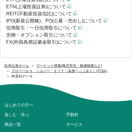
ETN(上場投資証券)について
REIT(不動産投資信託)について
IPO(新規公開株)、PO(公募・売出し)について
信用取引・一日信用取引について
先物・オプション取引について
FX(外国為替証拠金取引)について
松井証券ホーム
マーケット情報(株式市況・株価検索など)
グローバルＸ シルバー ＥＴＦ（為替ヘッジあり）(578A)
時系列データ
はじめての方へ
楽しむ・学ぶ
手数料
商品一覧
サービス