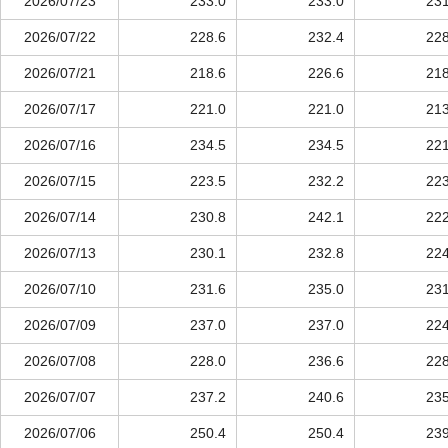
2026/07/23
233.0
233.0
231
2026/07/22
228.6
232.4
228
2026/07/21
218.6
226.6
218
2026/07/17
221.0
221.0
213
2026/07/16
234.5
234.5
221
2026/07/15
223.5
232.2
223
2026/07/14
230.8
242.1
222
2026/07/13
230.1
232.8
224
2026/07/10
231.6
235.0
231
2026/07/09
237.0
237.0
224
2026/07/08
228.0
236.6
228
2026/07/07
237.2
240.6
235
2026/07/06
250.4
250.4
239