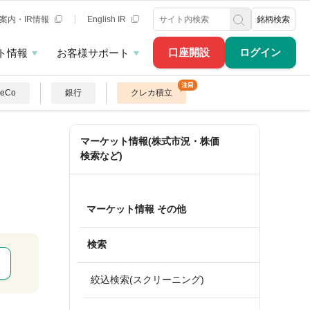
案内・IR情報
English IR
銘柄検索
口座開設
ログイン
ト情報
お客様サポート
DeCo
銀行
クレカ積立
マーケット情報(株式市況・株価
検索など)
マーケット情報 その他
検索
絞込検索(スクリーニング)