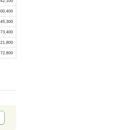
442,100
600,400
745,300
873,400
121,800
772,800