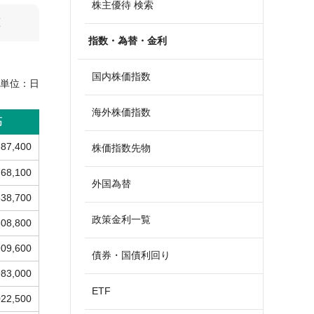
株主優待 検索
算
指数・為替・金利
国内株価指数
単位：
日
海外株価指数
高
887,400
株価指数先物
768,100
外国為替
538,700
政策金利一覧
808,800
909,600
債券・国債利回り
983,000
ETF
022,500