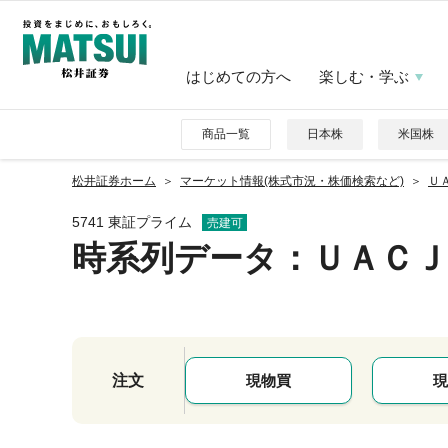
はじめての方へ
楽しむ・学ぶ
商品一覧
日本株
米国株
松井証券ホーム
マーケット情報(株式市況・株価検索など)
ＵＡ
5741 東証プライム
売建可
時系列データ
：ＵＡＣＪ
注文
現物買
現