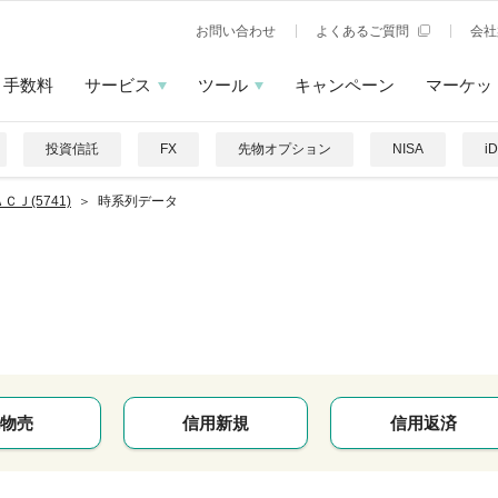
お問い合わせ
よくあるご質問
会社
手数料
サービス
ツール
キャンペーン
マーケッ
投資信託
FX
先物オプション
NISA
i
ＣＪ(5741)
時系列データ
物売
信用新規
信用返済