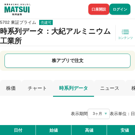
口座開設
ログイン
5702 東証プライム
売建可
時系列データ
：大紀アルミニウム
コンテンツ
工業所
株アプリで注文
株価
チャート
時系列データ
ニュース
表示期間
表示単位：
日
3ヶ月
日付
始値
高値
安値