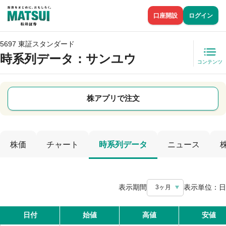
口座開設
ログイン
5697 東証スタンダード
時系列データ
：サンユウ
コンテンツ
株アプリで注文
株価
チャート
時系列データ
ニュース
表示期間
表示単位：
日
3ヶ月
日付
始値
高値
安値