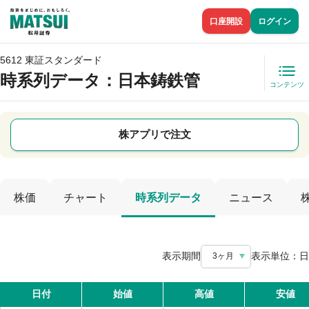
口座開設
ログイン
5612 東証スタンダード
時系列データ
：日本鋳鉄管
コンテンツ
株アプリで注文
株価
チャート
時系列データ
ニュース
表示期間
表示単位：
日
3ヶ月
日付
始値
高値
安値