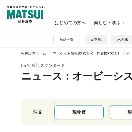
はじめての方へ
楽しむ・学ぶ
商品一覧
日本株
米国株
松井証券ホーム
マーケット情報(株式市況・株価検索など)
オー
5576 東証スタンダード
ニュース
：オービーシ
注文
現物買
現