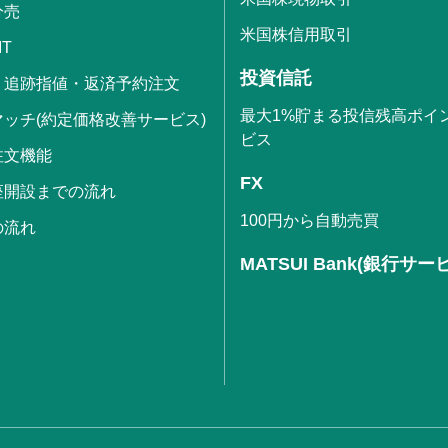
分売
米国株信用取引
IT
投資信託
・追跡指値・返済予約注文
最大1%貯まる投信残高ポイ
ッチ(約定価格改善サービス)
ビス
注文機能
FX
座開設までの流れ
100円から自動売買
の流れ
MATSUI Bank(銀行サー