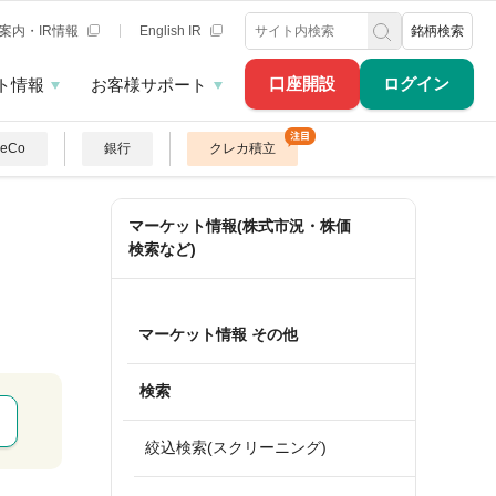
案内・IR情報
English IR
銘柄検索
口座開設
ログイン
ト情報
お客様サポート
DeCo
銀行
クレカ積立
マーケット情報(株式市況・株価
検索など)
マーケット情報 その他
検索
絞込検索(スクリーニング)