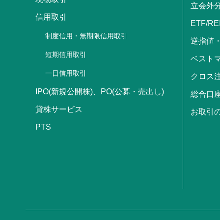
立会外
信用取引
ETF/RE
制度信用・無期限信用取引
逆指値
短期信用取引
ベストマ
一日信用取引
クロス
IPO(新規公開株)、PO(公募・売出し)
総合口
貸株サービス
お取引
PTS