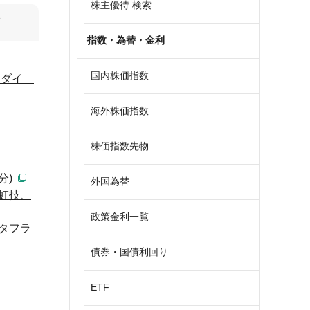
株主優待 検索
算
指数・為替・金利
国内株価指数
ゲンダイ
海外株価指数
株価指数先物
分)
外国為替
虹技、
政策金利一覧
タフラ
債券・国債利回り
ETF