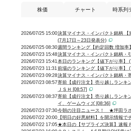
株価
チャート
時系列
2026/07/25 15:00
決算マイナス・インパクト銘柄 【
(7月17日～23日発表分)
2026/07/25 08:30
週間ランキング【約定回数 増加率】 
2026/07/23 15:48
決算マイナス・インパクト銘柄・引け
2026/07/23 15:41
本日のランキング【値下がり率】 (7
2026/07/23 11:31
前場のランキング【値下がり率】 (7
2026/07/23 09:28
決算マイナス・インパクト銘柄・寄付
2026/07/23 08:57
寄前【成行注文】売り越しランキン
ＪＳＨ [08:57]
2026/07/23 08:37
寄前【成行注文】売り越しランキン
イ、ゲームウィズ [08:36]
2026/07/23 07:30
今朝の注目ニュース！ ★坪田ラ
2026/07/22 20:00
【明日の好悪材料】を開示情報でチェ
2026/07/22 17:05
★本日の【サプライズ決算】速報 (0