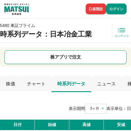
口座開設
ログイン
5480 東証プライム
時系列データ
：日本冶金工業
コンテンツ
株アプリで注文
株価
チャート
時系列データ
ニュース
表示期間
表示単位：
日
3ヶ月
日付
始値
高値
安値