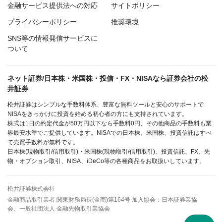
金融サービス提供法への対応
サイトポリシー
プライバシーポリシー
推奨環境
SNS等の情報発信サービスに
ついて
ネット証券/日本株・米国株・投信・FX・NISAなら証券会社の松
井証券
松井証券はシンプルな手数料体系、豊富な無料ツールと安心のサポートで
NISAをきっかけに投資を始める初心者の方にも支持されています。
株式は1日の約定代金が50万円以下なら手数料0円、その他商品の手数料も業
界最安水準でご提供しています。NISAでの日本株、米国株、投資信託はすべ
て売買手数料が無料です。
日本株(現物取引/信用取引)・米国株(現物取引/信用取引)、投資信託、FX、先
物・オプション取引、NISA、iDeCo等の各種商品をお取扱いしています。
松井証券株式会社
金融商品取引業者 関東財務局長(金商)第164号 加入協会：日本証券業協
会、一般社団法人 金融先物取引業協会