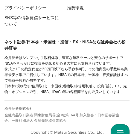
プライバシーポリシー
推奨環境
SNS等の情報発信サービスに
ついて
ネット証券/日本株・米国株・投信・FX・NISAなら証券会社の松
井証券
松井証券はシンプルな手数料体系、豊富な無料ツールと安心のサポートで
NISAをきっかけに投資を始める初心者の方にも支持されています。
株式は1日の約定代金が50万円以下なら手数料0円、その他商品の手数料も業
界最安水準でご提供しています。NISAでの日本株、米国株、投資信託はすべ
て売買手数料が無料です。
日本株(現物取引/信用取引)・米国株(現物取引/信用取引)、投資信託、FX、先
物・オプション取引、NISA、iDeCo等の各種商品をお取扱いしています。
松井証券株式会社
金融商品取引業者 関東財務局長(金商)第164号 加入協会：日本証券業協
会、一般社団法人 金融先物取引業協会
Copyright © Matsui Securities Co., Ltd.