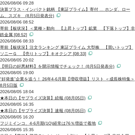
2026/08/06 09:28
決算プラス・インパクト銘柄 【東証プライム】寄付 … ホンダ、ロー
ム、スズキ (8月5日発表分)
2026/08/06 08:52
寄前【板状況】＜業種＞動向 【上昇トップ】鉱業 【下落トップ】非
鉄金属 [08:52]
2026/08/06 08:33
寄前【板状況】注文ランキング 東証プライム 大型株 【買いトップ】
ソニーＧ 【売りトップ】キオクシア [08:33]
2026/08/05 20:02
【明日の好悪材料】を開示情報でチェック！ (8月5日発表分)
2026/08/05 19:00
“好発進”企業を追う！ 26年4-6月期【増収増益】リスト ＜成長株特集＞
8月5日版
2026/08/05 18:04
★本日の【サプライズ決算】続報 (08月05日)
2026/08/05 16:35
★本日の【サプライズ決算】速報 (08月05日)
2026/08/05 16:20
フジミインコ、4-6月期(1Q)経常は76％増益で着地
2026/08/05 15:35