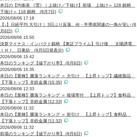
本日の【均衡表 《雲》｜上抜け／下抜け】前場 上抜け＝ 128 銘柄
下抜け＝ 118 銘柄 (8月7日)
2026/08/06 17:18
【↓】日経平均 大引け｜ 3日ぶり反落、AI・半導体関連の一角が安い (8
月6日)
2026/08/06 15:50
決算マイナス・インパクト銘柄 【東証プライム】引け後 … 太陽誘電、
ＩＨＩ、日東紡 (8月5日発表分)
2026/08/06 15:42
本日のランキング【値下がり率】 (8月6日)
2026/08/06 15:35
本日の【業種】騰落ランキング ＝ 大引け 【上昇トップ】繊維製品
【下落トップ】非鉄金属 [15:35]
2026/08/06 12:33
本日の【業種】騰落ランキング ＝ 後場寄付 【上昇トップ】食料品
【下落トップ】非鉄金属 [12:33]
2026/08/06 11:32
本日の【業種】騰落ランキング ＝ 前引け 【上昇トップ】食料品
【下落トップ】非鉄金属 [11:32]
2026/08/06 11:32
前場のランキング【値下がり率】 (8月6日)