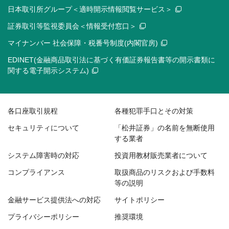
日本取引所グループ＜適時開示情報閲覧サービス＞
証券取引等監視委員会＜情報受付窓口＞
マイナンバー 社会保障・税番号制度(内閣官房)
EDINET(金融商品取引法に基づく有価証券報告書等の開示書類に
関する電子開示システム)
各口座取引規程
各種犯罪手口とその対策
セキュリティについて
「松井証券」の名前を無断使用
する業者
システム障害時の対応
投資用教材販売業者について
コンプライアンス
取扱商品のリスクおよび手数料
等の説明
金融サービス提供法への対応
サイトポリシー
プライバシーポリシー
推奨環境